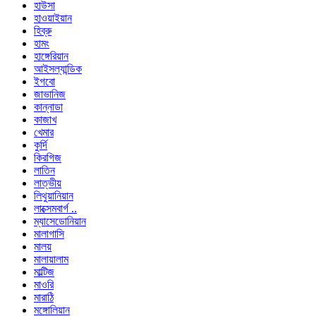
হাউসা
হাওয়াইয়ান
হিব্রু
হামং
হাঙ্গেরিয়ান
আইসল্যান্ডিক
ইগবো
জাভানিজ
কান্নাডা
কাজাখ
খেমার
কুর্দি
কিরগিজ
লাতিন
লাত্ভীয়
লিথুয়ানিয়ান
লাক্সেমবার্গ ..
ম্যাসেডোনিয়ান
মালাগাসি
মালয়
মালায়ালাম
মাল্টিজ
মাওরি
মারাঠি
মঙ্গোলিয়ান