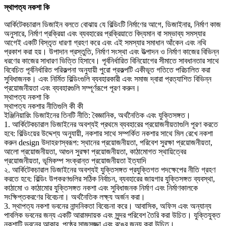
স্থাপত্য নকশা কি
আর্কিটেকচারাল ডিজাইন বলতে বোঝায় যে বিল্ডিংটি নির্মাণের আগে, ডিজাইনার, নির্মাণ কাজ
অনুসারে, নির্মাণ প্রক্রিয়া এবং ব্যবহারের প্রক্রিয়াতে বিদ্যমান বা সম্ভাব্য সমস্যার
আগেই একটি বিস্তৃত ধারণা গ্রহণ করে এবং এই সমস্যার সমাধান আঁকেন এবং নথি
প্রকাশ করা হয়। উপাদান প্রস্তুতি, নির্মাণ সংস্থা এবং উত্পাদন ও নির্মাণ কাজের বিভিন্ন
ধরণের কাজের সাধারণ ভিত্তি হিসাবে। পূর্বনির্ধারিত বিনিয়োগের সীমাতে সাবধানতার সাথে
বিবেচিত পূর্বনির্ধারিত পরিকল্পনা অনুযায়ী পুরো প্রকল্পটি একীভূত গতিতে পরিচালিত করা
সুবিধাজনক। এবং নির্মিত বিল্ডিংগুলি ব্যবহারকারী এবং সমাজ দ্বারা প্রত্যাশিত বিভিন্ন
প্রয়োজনীয়তা এবং ব্যবহারগুলি সম্পূর্ণরূপে পূরণ করুন।
স্থাপত্য নকশা কি
স্থাপত্য নকশার নীতিগুলি কী কী
ইঞ্জিনিয়ারিং ডিজাইনের তিনটি নীতি: বৈজ্ঞানিক, অর্থনৈতিক এবং যুক্তিসঙ্গত।
1. আর্কিটেকচারাল ডিজাইনের অবশ্যই প্রথমে ব্যবহারের প্রয়োজনীয়তাগুলি পূরণ করতে
হবে: বিল্ডিংয়ের উদ্দেশ্য অনুযায়ী, নকশার সাথে সম্পর্কিত নকশার সাথে মিল রেখে নকশা
করুন design উদাহরণস্বরূপ: স্থানের প্রয়োজনীয়তা, পরিবেশ সুরক্ষা প্রয়োজনীয়তা,
আলো প্রয়োজনীয়তা, আগুন সুরক্ষা প্রয়োজনীয়তা, কাঠামোগত স্থায়িত্বের
প্রয়োজনীয়তা, ভূমিকম্প সংক্রান্ত প্রয়োজনীয়তা ইত্যাদি
২. আর্কিটেকচারাল ডিজাইনের অবশ্যই যুক্তিসঙ্গত প্রযুক্তিগত পদক্ষেপের নীতি গ্রহণ
করতে হবে: বিল্ডিং উপকরণগুলির সঠিক নির্বাচন, ব্যবহারের জায়গার যুক্তিসঙ্গত ব্যবস্থা,
কাঠামো ও কাঠামোর যুক্তিসঙ্গত নকশা এবং সুবিধাজনক নির্মাণ এবং নির্মাণকালকে
সংক্ষিপ্তকরণের বিবেচনা। অর্থনৈতিক লক্ষ্য অর্জন করা।
3. স্থাপত্য নকশা ভবনের নান্দনিকতা বিবেচনা করে। আবাসিক, অফিস এবং অন্যান্য
পাবলিক ভবনের জন্য একটি আরামদায়ক এবং সুন্দর পরিবেশ তৈরি করা উচিত। যুক্তিযুক্ত
নকশাটি ভবনের আকার, পৃষ্ঠের সাজসজ্জা এবং রঙের জন্য করা উচিত।