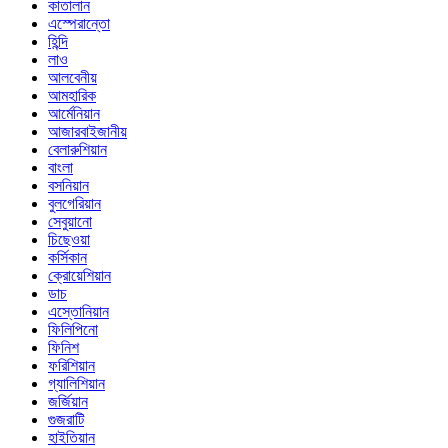
কাতালান
এস্পেরান্তো
হিন্দি
লাও
আলবেনীয়
আমহারিক
আর্মেনিয়ান
আজারবাইজানীয়
বেলারুশিয়ান
বাংলা
বসনিয়ান
বুলগেরিয়ান
সেবুয়ানো
চিছেওয়া
কর্সিকান
ক্রোয়েশিয়ান
ডাচ
এস্তোনিয়ান
ফিলিপিনো
ফিনিশ
ফরিশিয়ান
গ্যালিশিয়ান
জর্জিয়ান
গুজরাটি
হাইতিয়ান