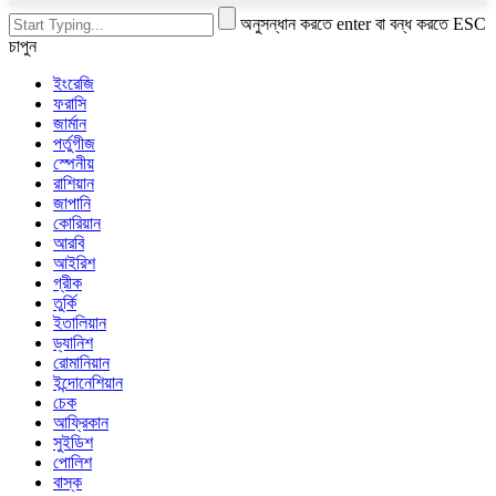
অনুসন্ধান করতে enter বা বন্ধ করতে ESC
চাপুন
ইংরেজি
ফরাসি
জার্মান
পর্তুগীজ
স্পেনীয়
রাশিয়ান
জাপানি
কোরিয়ান
আরবি
আইরিশ
গ্রীক
তুর্কি
ইতালিয়ান
ড্যানিশ
রোমানিয়ান
ইন্দোনেশিয়ান
চেক
আফ্রিকান
সুইডিশ
পোলিশ
বাস্ক