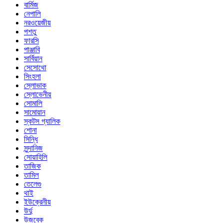
বার্মিজ
নেপালি
নরওয়েজীয়
পশতু
ফারসি
পাঞ্জাবি
সার্বিয়ান
সেসোথো
সিংহলা
স্লোভাক
স্লোভেনীয়
সোমালি
সামোয়ান
স্কটস গ্যালিক
শোনা
সিন্ধি
সুন্দানিজ
সোয়াহিলি
তাজিক
তামিল
তেলেগু
থাই
ইউক্রেনীয়
উর্দু
উজবেক